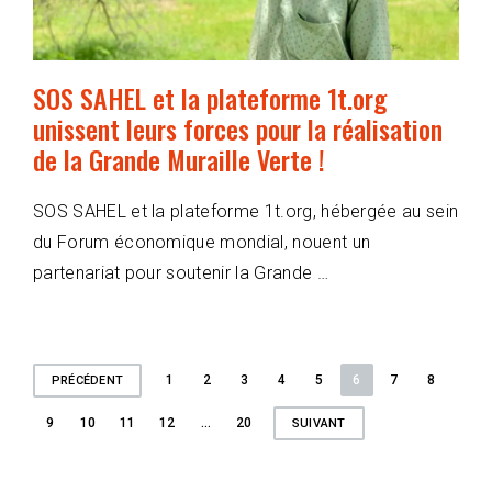
SOS SAHEL et la plateforme 1t.org
unissent leurs forces pour la réalisation
de la Grande Muraille Verte !
SOS SAHEL et la plateforme 1t.org, hébergée au sein
du Forum économique mondial, nouent un
partenariat pour soutenir la Grande …
Pagination
1
2
3
4
5
6
7
8
PRÉCÉDENT
des
9
10
11
12
…
20
SUIVANT
publications