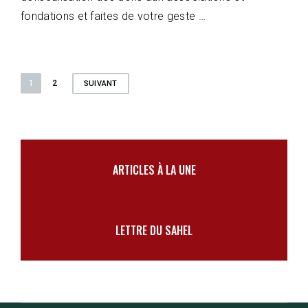
fondations et faites de votre geste …
Pagination
1
2
SUIVANT
des
publications
ARTICLES À LA UNE
LETTRE DU SAHEL