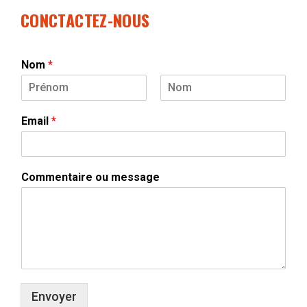
CONCTACTEZ-NOUS
Nom
*
P
N
r
o
Email
*
é
m
n
o
m
Commentaire ou message
Envoyer