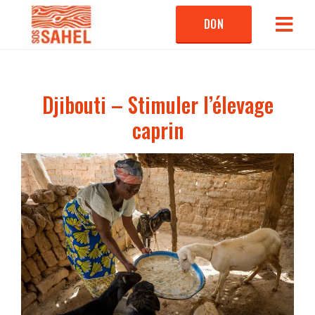
DON
Djibouti – Stimuler l’élevage
caprin