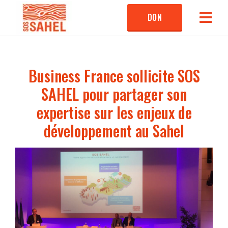
DON
Business France sollicite SOS
SAHEL pour partager son
expertise sur les enjeux de
développement au Sahel