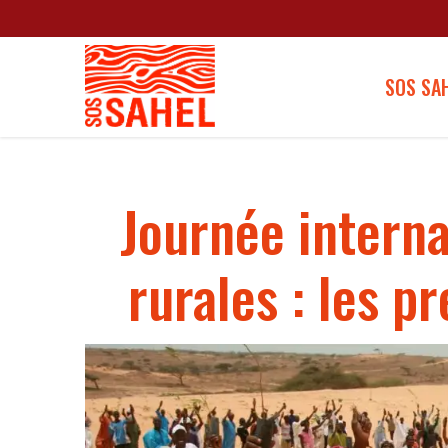
SOS SA
Journée intern
rurales : les p