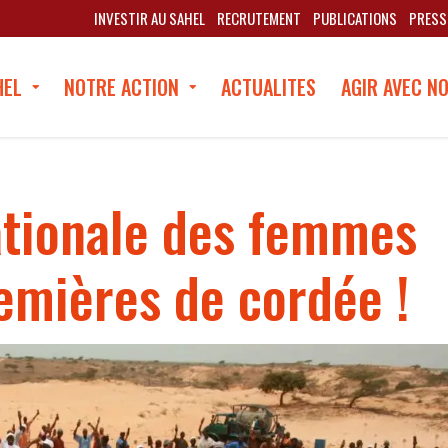
INVESTIR AU SAHEL
RECRUTEMENT
PUBLICATIONS
PRESS
HEL
NOTRE ACTION
ACTUALITES
AGIR AVEC N
ationale des femmes
remières de cordée !